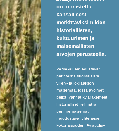
on tunnistettu
kansallisesti
merkittäviksi niiden
historiallisten,
kulttuuristen ja
maisemallisten
arvojen perusteella.
VAMA-alueet edustavat
perinteistä suomalaista
viljely- ja jokilaakson
maisemaa, jossa avoimet
pellot, vanhat kylärakenteet,
historialliset tielinjat ja
perinnemaisemat
muodostavat yhtenäisen
kokonaisuuden. Aviapolis–