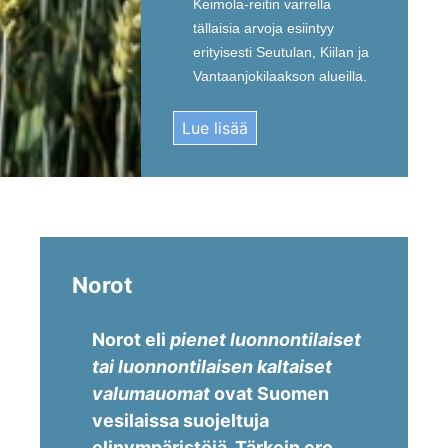
Keimola-reitin varrella
tällaisia arvoja esiintyy
erityisesti Seutulan, Kiilan ja
Vantaanjokilaakson alueilla.
Lue lisää
Norot
Norot eli
pienet luonnontilaiset
tai luonnontilaisen kaltaiset
valumauomat
ovat Suomen
vesilaissa suojeltuja
elinympäristöjä. Tärkein ero