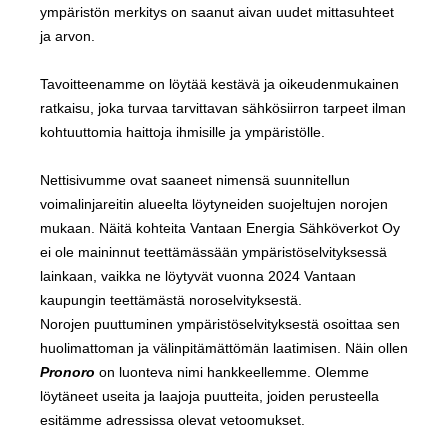
ympäristön merkitys on saanut aivan uudet mittasuhteet
ja arvon.
Tavoitteenamme on löytää kestävä ja oikeudenmukainen
ratkaisu, joka turvaa tarvittavan sähkösiirron tarpeet ilman
kohtuuttomia haittoja ihmisille ja ympäristölle.
Nettisivumme ovat saaneet nimensä suunnitellun
voimalinjareitin alueelta löytyneiden suojeltujen norojen
mukaan. Näitä kohteita Vantaan Energia Sähköverkot Oy
ei ole maininnut teettämässään ympäristöselvityksessä
lainkaan, vaikka ne löytyvät vuonna 2024 Vantaan
kaupungin teettämästä noroselvityksestä.
Norojen puuttuminen ympäristöselvityksestä osoittaa sen
huolimattoman ja välinpitämättömän laatimisen. Näin ollen
Pronoro
on luonteva nimi hankkeellemme. Olemme
löytäneet useita ja laajoja puutteita, joiden perusteella
esitämme adressissa olevat vetoomukset.