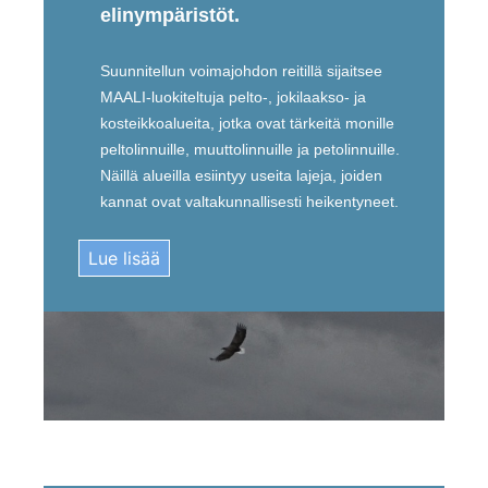
elinympäristöt.
Suunnitellun voimajohdon reitillä sijaitsee
MAALI-luokiteltuja pelto-, jokilaakso- ja
kosteikkoalueita, jotka ovat tärkeitä monille
peltolinnuille, muuttolinnuille ja petolinnuille.
Näillä alueilla esiintyy useita lajeja, joiden
kannat ovat valtakunnallisesti heikentyneet.
Lue lisää