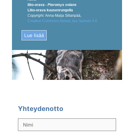
liito-orava -
Pteromys volans
Liito-orava kuusenrungolla
Copyright:
Anna-Maija Sillanpää,
Creative Commons Nimeä Jaa-Samoin 4.0
Lue lisää
Yhteydenotto