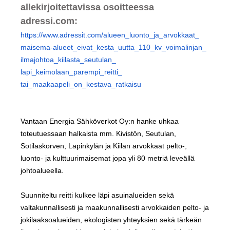
allekirjoitettavissa osoitteessa
adressi.com:
https://www.adressit.com/
alueen_luonto_ja_arvokkaat_
maisema-alueet_eivat_kesta_
uutta_110_kv_voimalinjan_
ilmajohtoa_kiilasta_seutulan_
lapi_keimolaan_parempi_reitti_
tai_maakaapeli_on_kestava_
ratkaisu
Vantaan Energia Sähköverkot Oy:n hanke uhkaa
toteutuessaan halkaista mm. Kivistön, Seutulan,
Sotilaskorven, Lapinkylän ja Kiilan arvokkaat pelto-,
luonto- ja kulttuurimaisemat jopa yli 80 metriä leveällä
johtoalueella.
Suunniteltu reitti kulkee läpi asuinalueiden sekä
valtakunnallisesti ja maakunnallisesti arvokkaiden pelto- ja
jokilaaksoalueiden, ekologisten yhteyksien sekä tärkeän