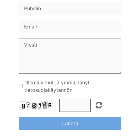
Olen lukenut ja ymmärtänyt
tietosuojakäytännön
Lähetä