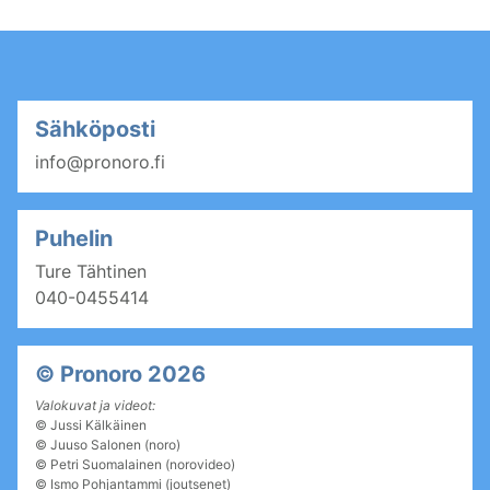
Sähköposti
info@pronoro.fi
Puhelin
Ture Tähtinen
040-0455414
© Pronoro 2026
Valokuvat ja videot:
©
Jussi Kälkäinen
©
Juuso Salonen (noro)
©
Petri Suomalainen (norovideo)
© Ismo Pohjantammi (joutsenet)