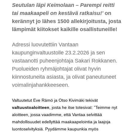
Seutulan läpi Keimolaan – Parempi reitti
tai maakaapeli on kestävä ratkaisu!'
on
kerännyt jo lähes 1500 allekirjoitusta, josta
lämpimät kiitokset kaikille osallistuneille!
Adressi luovutettiin Vantaan
kaupunginvaltuustolle
23.2.2026
ja sen
vastaanotti puheenjohtaja Sakari Rokkanen.
Puolueiden ryhmäjohtajat olivat hyvin
kiinnostuneita asiasta, ja olivat paneutuneet
voimalinjahankkeeseen.
Valtuutetut Eve Rämö ja Otso Kivimäki tekivät
valtuustoaloitteen
, josta he itse totesivat: ”Teimme nyt
aloitteen, jossa vaadimme, että Vantaa selvittää
mahdollisuudet edellyttää maakaapelointia ja laajoja
luontoselvityksiä. Pyydämme kaupunkia myös