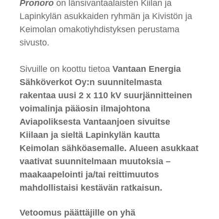
Pronoro
on länsivantaalaisten Kiilan ja
Lapinkylän asukkaiden ryhmän ja Kivistön ja
Keimolan omakotiyhdistyksen perustama
sivusto.
Sivuille on koottu tietoa
Vantaan Energia
Sähköverkot Oy:n suunnitelmasta
rakentaa uusi 2 x 110 kV suurjännitteinen
voimalinja pääosin ilmajohtona
Aviapoliksesta Vantaanjoen sivuitse
Kiilaan ja sieltä Lapinkylän kautta
Keimolan sähköasemalle. Alueen asukkaat
vaativat suunnitelmaan muutoksia –
maakaapelointi ja/tai reittimuutos
mahdollistaisi kestävän ratkaisun.
Vetoomus päättäjille on yhä