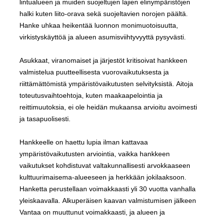
lintualueen ja muiden suojeltujen lajien elinympäristöjen
halki kuten liito-orava sekä suojeltavien norojen päältä.
Hanke uhkaa heikentää luonnon monimuotoisuutta,
virkistyskäyttöä ja alueen asumisviihtyvyyttä pysyvästi.
Asukkaat, viranomaiset ja järjestöt kritisoivat hankkeen
valmistelua puutteellisesta vuorovaikutuksesta ja
riittämättömistä ympäristövaikutusten selvityksistä. Aitoja
toteutusvaihtoehtoja, kuten maakaapelointia ja
reittimuutoksia, ei ole heidän mukaansa arvioitu avoimesti
ja tasapuolisesti.
Hankkeelle on haettu lupia ilman kattavaa
ympäristövaikutusten arviointia, vaikka hankkeen
vaikutukset kohdistuvat valtakunnallisesti arvokkaaseen
kulttuurimaisema-alueeseen ja herkkään jokilaaksoon.
Hanketta perustellaan voimakkaasti yli 30 vuotta vanhalla
yleiskaavalla. Alkuperäisen kaavan valmistumisen jälkeen
Vantaa on muuttunut voimakkaasti, ja alueen ja