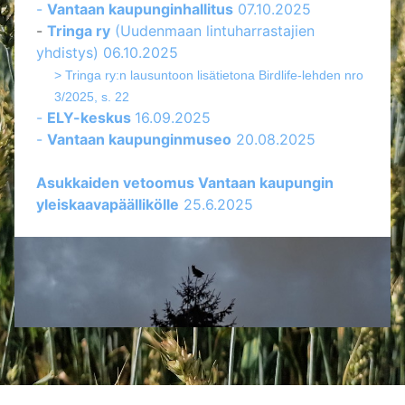
-
Vantaan kaupunginhallitus
07.10.2025
-
Tringa ry
(Uudenmaan lintuharrastajien
yhdistys) 06.10.2025
> Tringa ry:n lausuntoon lisätietona Birdlife-lehden nro
3/2025, s. 22
-
ELY-keskus
16.09.2025
-
Vantaan kaupunginmuseo
20.08.2025
Asukkaiden vetoomus Vantaan kaupungin
yleiskaavapäällikölle
25.6.2025