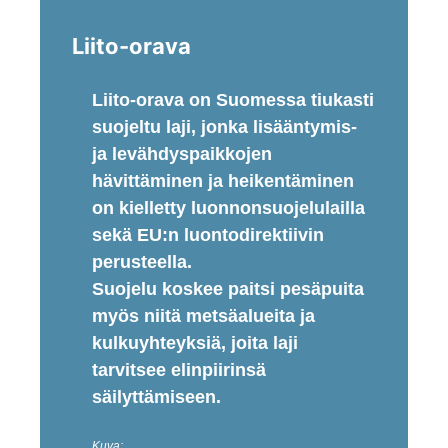
Liito-orava
Liito-orava on Suomessa tiukasti
suojeltu laji, jonka lisääntymis-
ja levähdyspaikkojen
hävittäminen ja heikentäminen
on kielletty luonnonsuojelulailla
sekä EU:n luontodirektiivin
perusteella.
Suojelu koskee paitsi pesäpuita
myös niitä metsäalueita ja
kulkuyhteyksiä, joita laji
tarvitsee elinpiirinsä
säilyttämiseen.
Kuva: