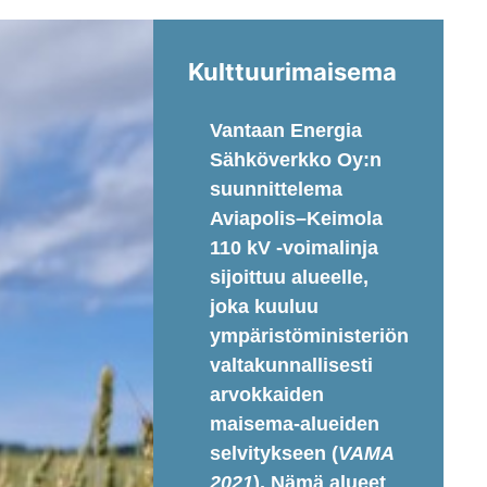
Kulttuurimaisema
Vantaan Energia
Sähköverkko Oy:n
suunnittelema
Aviapolis–Keimola
110 kV -voimalinja
sijoittuu alueelle,
joka kuuluu
ympäristöministeriön
valtakunnallisesti
arvokkaiden
maisema-alueiden
selvitykseen (
VAMA
2021
). Nämä alueet