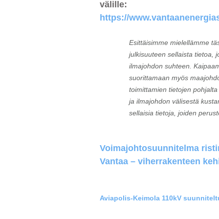
välille:
https://www.vantaanenergias
Esittäisimme mielellämme täs
julkisuuteen sellaista tietoa
ilmajohdon suhteen. Kaipaamme
suorittamaan myös maajohdon
toimittamien tietojen pohjalt
ja ilmajohdon välisestä kust
sellaisia tietoja, joiden peru
Voimajohtosuunnitelma risti
Vantaa – viherrakenteen ke
Aviapolis-Keimola 110kV suunniteltu