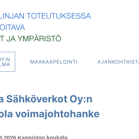
OY:N
MAAKAAPELOINTI
AJANKOHTAIST
LMA
a Sähköverkot Oy:n
ola voimajohtohanke
3.2026 Kanniston koululla