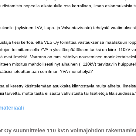
udistamista nopealla aikataululla osa kerrallaan, ilman asianmukaisia tu
kukselle (nykyinen LVV, Lupa- ja Valvontavirasto) tehdystä vaatimukse
staja tiesi kertoa, että VES Oy toimittaa vastauksensa maaliskuun lo
etojen toimittamisella YVA:n yksittäispäätöksen tueksi on kiire. 110kV v
ssä ovat ilmeisiä. Vaarana on mm. säteilyn nouseminen moninkertaiseks
tteen mitoitus mahdollisesti nyt alhainen (=110kV) tarvittaviin huippute
pääsisi toteuttamaan sen ilman YVA-menettelyä?
ssa ei keretty käsittelemään asukkaita kiinnostavia muita aiheita. Ilmeis
tarvetta, mutta tästä ei saatu vahvistusta tai lisätietoja tilaisuudessa.
materiaali
t Oy suunnittelee 110 kV:n voimajohdon rakentamist