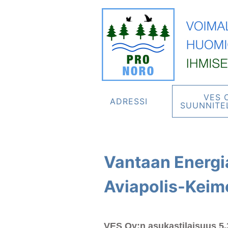
VES 
ADRESSI
SUUNNITE
Vantaan Energi
Aviapolis-Keim
VES Oy:n asukastilaisuus 5.