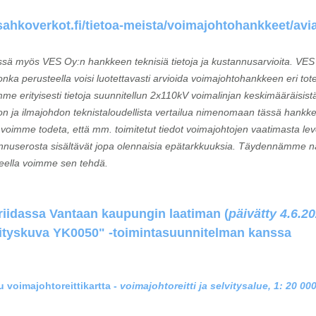
ahkoverkot.fi/tietoa-meista/voimajohtohankkeet/avi
sä myös VES Oy:n hankkeen teknisiä tietoja ja kustannusarvioita. VES 
, jonka perusteella voisi luotettavasti arvioida voimajohtohankkeen eri 
 erityisesti tietoja suunnitellun 2x110kV voimalinjan keskimääräisistä 
 ja ilmajohdon teknistaloudellista vertailua nimenomaan tässä hankke
a voimme todeta, että mm. toimitetut tiedot voimajohtojen vaatimasta le
annuserosta sisältävät jopa olennaisia epätarkkuuksia. Täydennämme näi
steella voimme sen tehdä.
riidassa Vantaan kaupungin laatiman (
päivätty 4.6.2
hityskuva YK0050" -toimintasuunnitelman kanssa
 voimajohtoreittikartta -
voimajohtoreitti ja selvitysalue, 1: 20 00