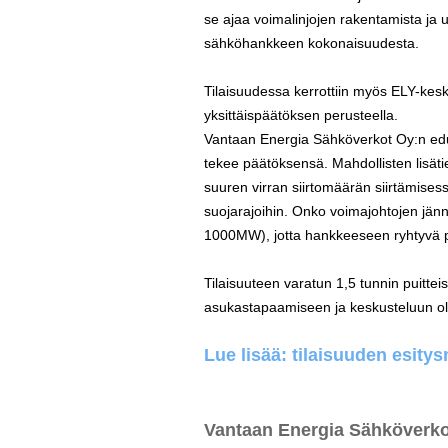
se ajaa voimalinjojen rakentamista ja u
sähköhankkeen kokonaisuudesta.
Tilaisuudessa kerrottiin myös ELY-kes
yksittäispäätöksen perusteella.
Vantaan Energia Sähköverkot Oy:n edu
tekee päätöksensä. Mahdollisten lisäti
suuren virran siirtomäärän siirtämise
suojarajoihin. Onko voimajohtojen jänni
1000MW), jotta hankkeeseen ryhtyvä 
Tilaisuuteen varatun 1,5 tunnin puittei
asukastapaamiseen ja keskusteluun olisi 
Lue lisää: tilaisuuden esitys
Vantaan Energia Sähköverko