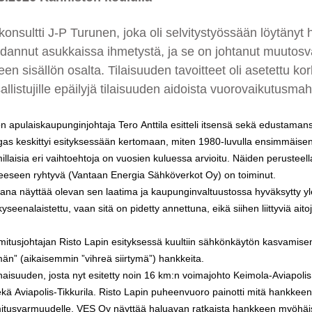
konsultti J-P Turunen, joka oli selvitystyössään löytänyt
nnut asukkaissa ihmetystä, ja se on johtanut muutosva
 sisällön osalta. Tilaisuuden tavoitteet oli asetettu kor
allistujille epäilyjä tilaisuuden aidoista vuorovaikutusmah
 apulaiskaupunginjohtaja Tero Anttila esitteli itsensä sekä edustama
gas keskittyi esityksessään kertomaan, miten 1980-luvulla ensimmäisen
illaisia eri vaihtoehtoja on vuosien kuluessa arvioitu. Näiden perustee
keeseen ryhtyvä (Vantaan Energia Sähköverkot Oy) on toiminut.
na näyttää olevan sen laatima ja kaupunginvaltuustossa hyväksytty yle
i kyseenalaistettu, vaan sitä on pidetty annettuna, eikä siihen liittyviä ait
tusjohtajan Risto Lapin esityksessä kuultiin sähkönkäytön kasvamisen e
ymän” (aikaisemmin ”vihreä siirtymä”) hankkeita.
isuuden, josta nyt esitetty noin 16 km:n voimajohto Keimola-Aviapolis
ä Aviapolis-Tikkurila. Risto Lapin puheenvuoro painotti mitä hankkeen 
itusvarmuudelle. VES Oy näyttää haluavan ratkaista hankkeen myöhäisen