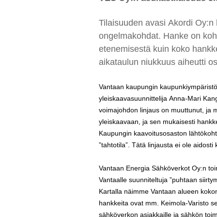
Tilaisuuden avasi Akordi Oy:n 
ongelmakohdat. Hanke on kohda
etenemisestä kuin koko hankkeen
aikataulun niukkuus aiheutti os
Vantaan kaupungin kaupunkiympäristön
yleiskaavasuunnittelija Anna-Mari Kan
voimajohdon linjaus on muuttunut, ja m
yleiskaavaan, ja sen mukaisesti hank
Kaupungin kaavoitusosaston lähtökohta
”tahtotila”. Tätä linjausta ei ole aidost
Vantaan Energia Sähköverkot Oy:n toimi
Vantaalle suunniteltuja ”puhtaan siirt
Kartalla näimme Vantaan alueen kokona
hankkeita ovat mm. Keimola-Varisto sek
sähköverkon asiakkaille ja sähkön toim