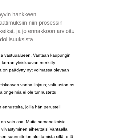
 hyvin hankkeen
atimuksiin niin prosessin
keiksi, ja jo ennakkoon arvioitu
dollisuuksista.
nsa vastuualueen. Vantaan kaupungin
 kerran yleiskaavan merkitty
lla on päädytty nyt voimassa olevaan
iskaavan vanha linjaus; valtuuston ns
oja ongelmia ei ole tunnustettu.
nnusteita, joilla hän perusteli
 on vain osa. Muita samanaikaisia
viivästyminen aiheuttaisi Vantaalla
 suunnittelun aloittamista sillä, että