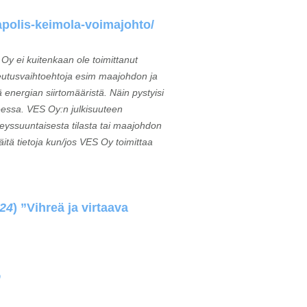
apolis-keimola-voimajohto/
Oy ei kuitenkaan ole toimittanut
toteutusvaihtoehtoja esim maajohdon ja
energian siirtomääristä. Näin pystyisi
essa. VES Oy:n julkisuuteen
veyssuuntaisesta tilasta tai maajohdon
tä tietoja kun/jos VES Oy toimittaa
024
) ”Vihreä ja virtaava
0