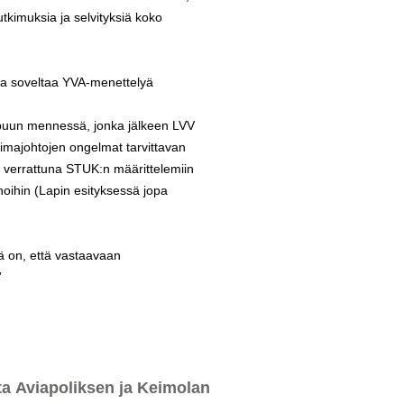
tkimuksia ja selvityksiä koko
sta soveltaa YVA-menettelyä
ppuun mennessä, jonka jälkeen LVV
oimajohtojen ongelmat tarvittavan
i verrattuna STUK:n määrittelemiin
hoihin (Lapin esityksessä jopa
tä on, että vastaavaan
”
a Aviapoliksen ja Keimolan