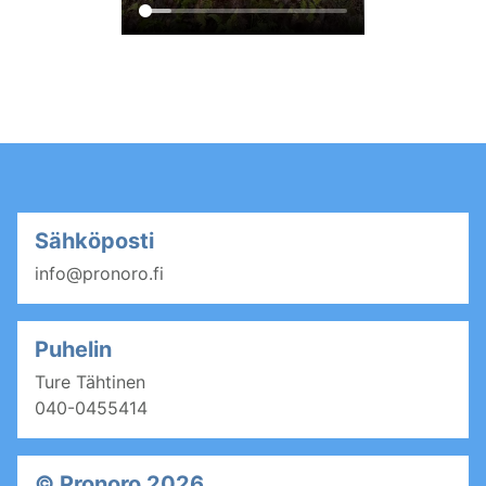
Sähköposti
info@pronoro.fi
Puhelin
Ture Tähtinen
040-0455414
© Pronoro 2026