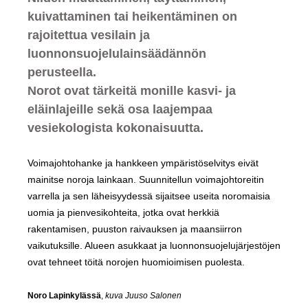
kuivattaminen tai heikentäminen on
rajoitettua vesilain ja
luonnonsuojelulainsäädännön
perusteella.
Norot ovat tärkeitä monille kasvi- ja
eläinlajeille sekä osa laajempaa
vesiekologista kokonaisuutta.
Voimajohtohanke ja hankkeen ympäristöselvitys eivät
mainitse noroja lainkaan. Suunnitellun voimajohtoreitin
varrella ja sen läheisyydessä sijaitsee useita noromaisia
uomia ja pienvesikohteita, jotka ovat herkkiä
rakentamisen, puuston raivauksen ja maansiirron
vaikutuksille. Alueen asukkaat ja luonnonsuojelujärjestöjen
ovat tehneet töitä norojen huomioimisen puolesta.
Noro Lapinkylässä
,
kuva Juuso Salonen