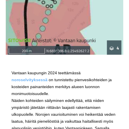
Vantaan kaupungin 2024 teettämässä
noroselvityksessä
on tunnistettu pienvesikohteiden ja
kosteiden painanteiden merkitys alueen luonnon
monimuotoisuudelle.
Näiden kohteiden säilyminen edellyttää, että niiden
ympäristö jätetään riittävän laajasti rakentamisen
ulkopuolelle. Norojen vaurioituminen voi heikentää veden
laatua, häiritä pieneliöstöä ja vaikuttaa haitallisesti myös
alapuolisiin vesistöihin, kuten Vantaanjokeen. Samalla