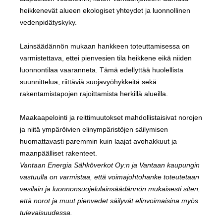
heikkenevät alueen ekologiset yhteydet ja luonnollinen
vedenpidätyskyky.
Lainsäädännön mukaan hankkeen toteuttamisessa on
varmistettava, ettei pienvesien tila heikkene eikä niiden
luonnontilaa vaaranneta. Tämä edellyttää huolellista
suunnittelua, riittäviä suojavyöhykkeitä sekä
rakentamistapojen rajoittamista herkillä alueilla.
Maakaapelointi ja reittimuutokset mahdollistaisivat norojen
ja niitä ympäröivien elinympäristöjen säilymisen
huomattavasti paremmin kuin laajat avohakkuut ja
maanpäälliset rakenteet.
Vantaan Energia Sähköverkot Oy:n ja Vantaan kaupungin
vastuulla on varmistaa, että voimajohtohanke toteutetaan
vesilain ja luonnonsuojelulainsäädännön mukaisesti siten,
että norot ja muut pienvedet säilyvät elinvoimaisina myös
tulevaisuudessa.