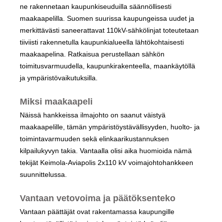
ne rakennetaan kaupunkiseuduilla säännöllisesti
maakaapelilla. Suomen suurissa kaupungeissa uudet ja
merkittävästi saneerattavat 110kV-sähkölinjat toteutetaan
tiiviisti rakennetulla kaupunkialueella lähtökohtaisesti
maakaapelina. Ratkaisua perustellaan sähkön
toimitusvarmuudella, kaupunkirakenteella, maankäytöllä
ja ympäristövaikutuksilla.
Miksi maakaapeli
Näissä hankkeissa ilmajohto on saanut väistyä
maakaapelille, tämän ympäristöystävällisyyden, huolto- ja
toimintavarmuuden sekä elinkaarikustannuksen
kilpailukyvyn takia. Vantaalla olisi aika huomioida nämä
tekijät Keimola-Aviapolis 2x110 kV voimajohtohankkeen
suunnittelussa.
Vantaan vetovoima ja päätöksenteko
Vantaan päättäjät ovat rakentamassa kaupungille