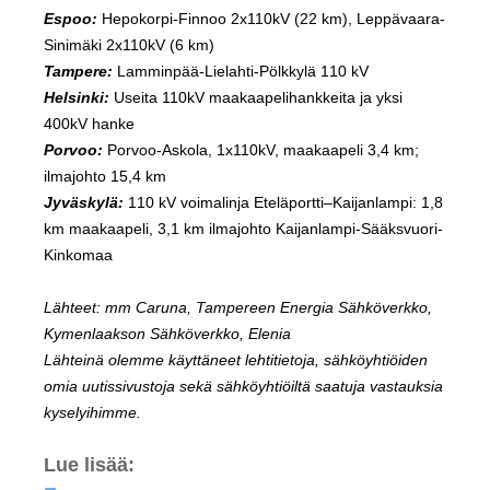
Espoo:
Hepokorpi-Finnoo 2x110kV (22 km), Leppävaara-
Sinimäki 2x110kV (6 km)
Tampere:
Lamminpää-Lielahti-Pölkkylä 110 kV
Helsinki:
Useita 110kV maakaapelihankkeita ja yksi
400kV hanke
Porvoo:
Porvoo-Askola, 1x110kV, maakaapeli 3,4 km;
ilmajohto 15,4 km
Jyväskylä:
110 kV voimalinja Eteläportti–Kaijanlampi: 1,8
km maakaapeli, 3,1 km ilmajohto Kaijanlampi-Sääksvuori-
Kinkomaa
Lähteet: mm Caruna, Tampereen Energia Sähköverkko,
Kymenlaakson Sähköverkko, Elenia
Lähteinä olemme käyttäneet lehtitietoja, sähköyhtiöiden
omia uutissivustoja sekä sähköyhtiöiltä saatuja vastauksia
kyselyihimme.
Lue lisää: