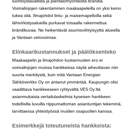
luontoystävällistä ja pientalomyönteistä brändiä.
Voimalinjojen rakentaminen maakaapeleilla on yksi keino
tukea sitä. Ilmajohdot lintu- ja maisemapelloilla sekä
lähivirkistysalueilla purkavat toisaalla rakennettua
brändikuvaa. Ne heikentävät asumisviihtyisyyttä alueella
ja Vantaan vetovoimaa.
Elinkaarikustannukset ja päätöksenteko
Maakaapelin ja ilmajohdon kustannusten ero ei
voimalinjojen muissa hankkeissa näytä aiheuttavan niin
suurta merkitystä, kuin mitä Vantaan Energian
Sähköverkko Oy on antanut ymmärtää. Kaupungin olisi
vaadittava hankkeeseen ryhtyvältä VES Oy:ltä
asianmukaisia vertailulaskelmia kyseisen hankkeen
todellisilla luvuilla riippumattoman asiantuntijan tekeminä,
tarvittaessa yhteistyössä muiden osapuolien kanssa.
Esimerkkejä toteutuneista hankkeista: