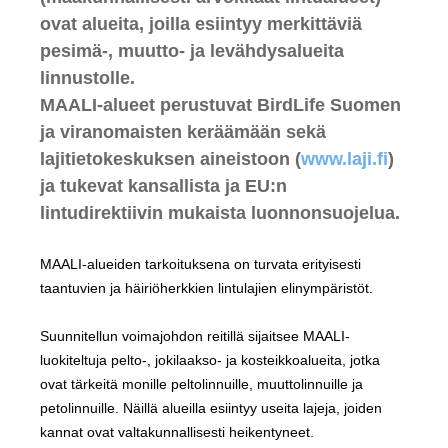
ovat alueita, joilla esiintyy merkittäviä
pesimä-, muutto- ja levähdysalueita
linnustolle.
MAALI-alueet perustuvat BirdLife Suomen
ja viranomaisten keräämään sekä
lajitietokeskuksen aineistoon (
www.laji.fi
)
ja tukevat kansallista ja EU:n
lintudirektiivin mukaista luonnonsuojelua.
MAALI-alueiden tarkoituksena on turvata erityisesti
taantuvien ja häiriöherkkien lintulajien elinympäristöt.
Suunnitellun voimajohdon reitillä sijaitsee MAALI-
luokiteltuja pelto-, jokilaakso- ja kosteikkoalueita, jotka
ovat tärkeitä monille peltolinnuille, muuttolinnuille ja
petolinnuille. Näillä alueilla esiintyy useita lajeja, joiden
kannat ovat valtakunnallisesti heikentyneet.