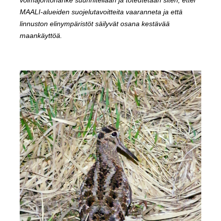
voimajohtohanke suunnitellaan ja toteutetaan siten, ettei
MAALI-alueiden suojelutavoitteita vaaranneta ja että
linnuston elinympäristöt säilyvät osana kestävää
maankäyttöä.