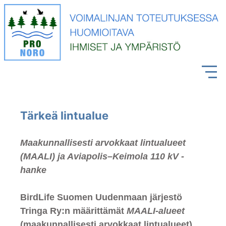
Tärkeä lintualue
Maakunnallisesti arvokkaat lintualueet
(MAALI) ja Aviapolis–Keimola 110 kV -
hanke
BirdLife Suomen Uudenmaan järjestö
Tringa Ry:n määrittämät
MAALI-alueet
(maakunnallisesti arvokkaat lintualueet)