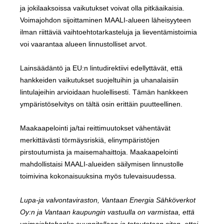
ja jokilaaksoissa vaikutukset voivat olla pitkäaikaisia.
Voimajohdon sijoittaminen MAALI-alueen läheisyyteen
ilman riittäviä vaihtoehtotarkasteluja ja lieventämistoimia
voi vaarantaa alueen linnustolliset arvot.
Lainsäädäntö ja EU:n lintudirektiivi edellyttävät, että
hankkeiden vaikutukset suojeltuihin ja uhanalaisiin
lintulajeihin arvioidaan huolellisesti. Tämän hankkeen
ympäristöselvitys on tältä osin erittäin puutteellinen.
Maakaapelointi ja/tai reittimuutokset vähentävät
merkittävästi törmäysriskiä, elinympäristöjen
pirstoutumista ja maisemahaittoja. Maakaapelointi
mahdollistaisi MAALI-alueiden säilymisen linnustolle
toimivina kokonaisuuksina myös tulevaisuudessa.
Lupa-ja valvontaviraston, Vantaan Energia Sähköverkot
Oy:n ja Vantaan kaupungin vastuulla on varmistaa, että