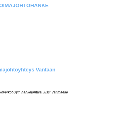
 VOIMAJOHTOHANKE
imajohtoyhteys Vantaan
överkot Oy:n hankejohtaja Jussi Välimäelle