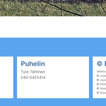
Puhelin
© 
Ture Tähtinen
Valokuv
©
Juss
040-0455414
©
Juus
©
Petr
© Ismo
©
Anna