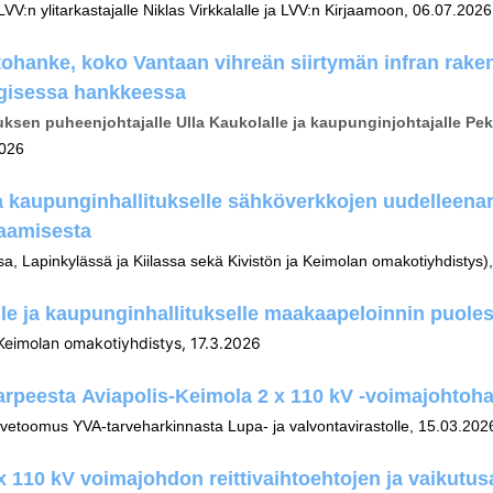
V:n ylitarkastajalle Niklas Virkkalalle ja LVV:n Kirjaamoon, 06.07.202
ohanke, koko Vantaan vihreän siirtymän infran rak
egisessa hankkeessa
sen puheenjohtajalle Ulla Kaukolalle ja kaupunginjohtajalle Pe
2026
a kaupunginhallitukselle sähköverkkojen uudelleenar
kaamisesta
 Lapinkylässä ja Kiilassa sekä Kivistön ja Keimolan omakotiyhdistys)
e ja kaupunginhallitukselle maakaapeloinnin puoles
Keimolan omakotiyhdistys, 17.3.2026
rpeesta Aviapolis-Keimola 2 x 110 kV -voimajohtoh
etoomus YVA-tarveharkinnasta Lupa- ja valvontavirastolle, 15.03.202
 110 kV voimajohdon reittivaihtoehtojen ja vaikutusa