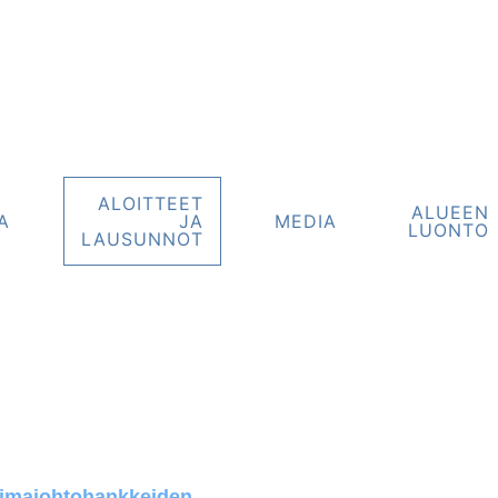
ALOITTEET
ALUEEN
A
JA
MEDIA
LUONTO
LAUSUNNOT
oimajohtohankkeiden