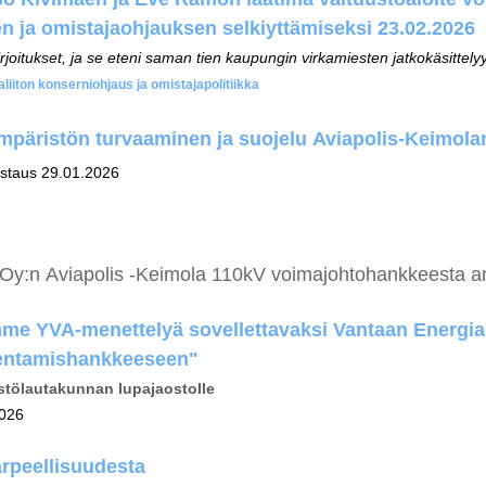
sen ja omistajaohjauksen selkiyttämiseksi 23.02.2026
irjoitukset, ja se eteni saman tien kaupungin virkamiesten jatkokäsittely
liiton konserniohjaus ja omistajapolitiikka
ympäristön turvaaminen ja suojelu Aviapolis-Keimolan
astaus 29.01.2026
Oy:n Aviapolis -Keimola 110kV voimajohtohankkeesta an
mme YVA-menettelyä sovellettavaksi Vantaan Energi
akentamishankkeeseen"
tölautakunnan lupajaostolle
2026
rpeellisuudesta