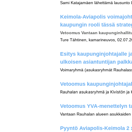
Sami Katajamäen lähettämä lausunto LV
Keimola-Aviapolis voimajoht
kaupungin rooli tässä strat
Vetoomus Vantaan kaupunginhallituk
Ture Tähtinen, kamarineuvos, 02.07.
Esitys kaupunginjohtajalle j
ulkoisen asiantuntijan palk
Voimaryhmä (asukasryhmät Rauhalassa,
Vetoomus kaupunginjohtajall
Rauhalan asukasryhmä ja Kivistön ja 
Vetoomus YVA-menettelyn ta
Vantaan Rauhalan alueen asukkaiden v
Pyyntö Aviapolis-Keimola 2 x