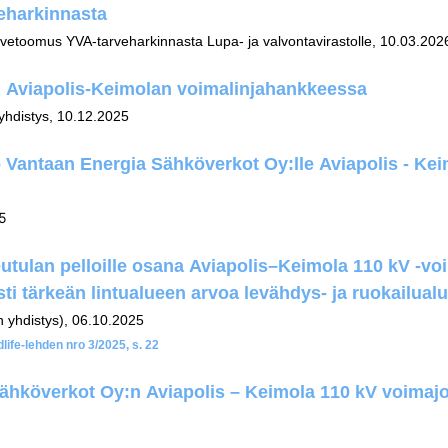
eharkinnasta
etoomus YVA-tarveharkinnasta Lupa- ja valvontavirastolle, 10.03.202
 Aviapolis-Keimolan voimalinjahankkeessa
yhdistys, 10.12.2025
Vantaan Energia Sähköverkot Oy:lle Aviapolis - Kei
25
tulan pelloille osana Aviapolis–Keimola 110 kV -vo
ti tärkeän lintualueen arvoa levähdys- ja ruokailual
n yhdistys), 06.10.2025
dlife-lehden nro 3/2025, s. 22
ähköverkot Oy:n Aviapolis – Keimola 110 kV voimaj