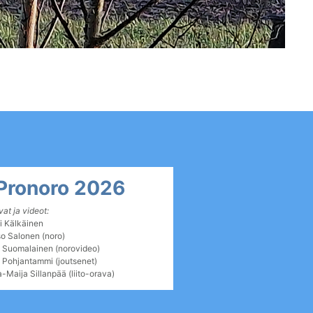
Pronoro 2026
at ja videot:
i Kälkäinen
o Salonen (noro)
i Suomalainen (norovideo)
 Pohjantammi (joutsenet)
-Maija Sillanpää (liito-orava)