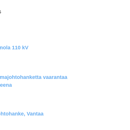
6
mola 110 kV
imajohtohanketta vaarantaa
ueena
ohtohanke, Vantaa