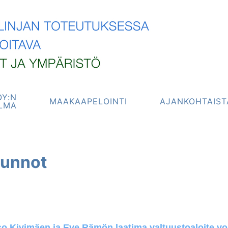
OY:N
MAAKAAPELOINTI
AJANKOHTAIST
LMA
usunnot
so Kivimäen ja Eve Rämön laatima valtuustoaloite v