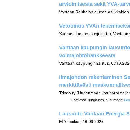
arvioimisesta sekä YVA-tarv
Vantaan Rauhalan alueen asukkaiden v
Vetoomus YVAn tekemiseksi
Suomen luonnonsuojeluliitto, Vantaan 
Vantaan kaupungin lausunto 
voimajohtohankkeesta
Vantaan kaupunginhallitus, 07.10.20
Ilmajohdon rakentaminen Seu
merkittävästi maakunnallises
Tringa ry (Uudenmaan lintuharrastajie
Lisätietoa Tringa ry:n lausuntoon:
Bir
Lausunto Vantaan Energia S
ELY-keskus, 16.09.2025