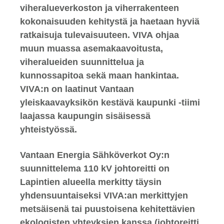
viheralueverkoston ja viherrakenteen
kokonaisuuden kehitystä ja haetaan hyviä
ratkaisuja tulevaisuuteen. VIVA ohjaa
muun muassa asemakaavoitusta,
viheralueiden suunnittelua ja
kunnossapitoa sekä maan hankintaa.
VIVA:n on laatinut Vantaan
yleiskaavayksikön kestävä kaupunki -tiimi
laajassa kaupungin sisäisessä
yhteistyössä.
Vantaan Energia Sähköverkot Oy:n
suunnittelema 110 kV johtoreitti on
Lapintien alueella merkitty täysin
yhdensuuntaiseksi VIVA:an merkittyjen
metsäisenä tai puustoisena kehitettävien
ekologisten yhteyksien kanssa (johtoreitti