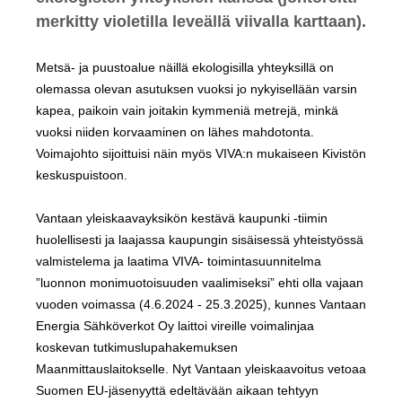
merkitty violetilla leveällä viivalla karttaan).
Metsä- ja puustoalue näillä ekologisilla yhteyksillä on
olemassa olevan asutuksen vuoksi jo nykyisellään varsin
kapea, paikoin vain joitakin kymmeniä metrejä, minkä
vuoksi niiden korvaaminen on lähes mahdotonta.
Voimajohto sijoittuisi näin myös VIVA:n mukaiseen Kivistön
keskuspuistoon.
Vantaan yleiskaavayksikön kestävä kaupunki -tiimin
huolellisesti ja laajassa kaupungin sisäisessä yhteistyössä
valmistelema ja laatima VIVA- toimintasuunnitelma
”luonnon monimuotoisuuden vaalimiseksi” ehti olla vajaan
vuoden voimassa (4.6.2024 - 25.3.2025), kunnes Vantaan
Energia Sähköverkot Oy laittoi vireille voimalinjaa
koskevan tutkimuslupahakemuksen
Maanmittauslaitokselle. Nyt Vantaan yleiskaavoitus vetoaa
Suomen EU-jäsenyyttä edeltävään aikaan tehtyyn