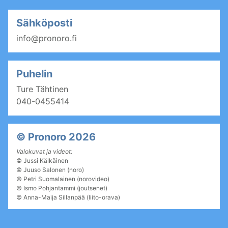
Sähköposti
info@pronoro.fi
Puhelin
Ture Tähtinen
040-0455414
© Pronoro 2026
Valokuvat ja videot:
©
Jussi Kälkäinen
©
Juuso Salonen (noro)
©
Petri Suomalainen (norovideo)
© Ismo Pohjantammi (joutsenet)
©
Anna-Maija Sillanpää (liito-orava)