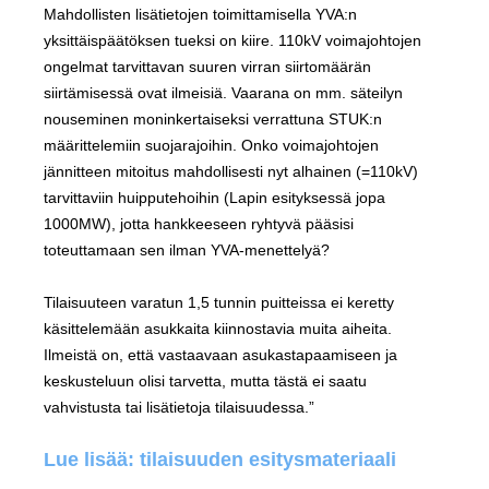
Mahdollisten lisätietojen toimittamisella YVA:n
yksittäispäätöksen tueksi on kiire. 110kV voimajohtojen
ongelmat tarvittavan suuren virran siirtomäärän
siirtämisessä ovat ilmeisiä. Vaarana on mm. säteilyn
nouseminen moninkertaiseksi verrattuna STUK:n
määrittelemiin suojarajoihin. Onko voimajohtojen
jännitteen mitoitus mahdollisesti nyt alhainen (=110kV)
tarvittaviin huipputehoihin (Lapin esityksessä jopa
1000MW), jotta hankkeeseen ryhtyvä pääsisi
toteuttamaan sen ilman YVA-menettelyä?
Tilaisuuteen varatun 1,5 tunnin puitteissa ei keretty
käsittelemään asukkaita kiinnostavia muita aiheita.
Ilmeistä on, että vastaavaan asukastapaamiseen ja
keskusteluun olisi tarvetta, mutta tästä ei saatu
vahvistusta tai lisätietoja tilaisuudessa.”
Lue lisää: tilaisuuden esitysmateriaali