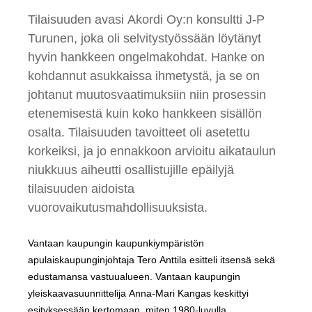
Tilaisuuden avasi Akordi Oy:n konsultti J-P
Turunen, joka oli selvitystyössään löytänyt
hyvin hankkeen ongelmakohdat. Hanke on
kohdannut asukkaissa ihmetystä, ja se on
johtanut muutosvaatimuksiin niin prosessin
etenemisestä kuin koko hankkeen sisällön
osalta. Tilaisuuden tavoitteet oli asetettu
korkeiksi, ja jo ennakkoon arvioitu aikataulun
niukkuus aiheutti osallistujille epäilyjä
tilaisuuden aidoista
vuorovaikutusmahdollisuuksista.
Vantaan kaupungin kaupunkiympäristön
apulaiskaupunginjohtaja Tero Anttila esitteli itsensä sekä
edustamansa vastuualueen. Vantaan kaupungin
yleiskaavasuunnittelija Anna-Mari Kangas keskittyi
esityksessään kertomaan, miten 1980-luvulla