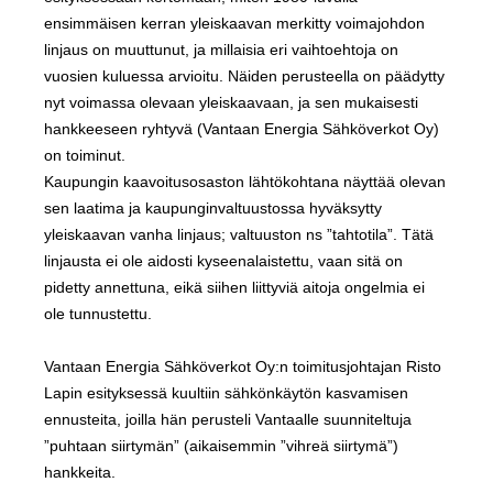
ensimmäisen kerran yleiskaavan merkitty voimajohdon
linjaus on muuttunut, ja millaisia eri vaihtoehtoja on
vuosien kuluessa arvioitu. Näiden perusteella on päädytty
nyt voimassa olevaan yleiskaavaan, ja sen mukaisesti
hankkeeseen ryhtyvä (Vantaan Energia Sähköverkot Oy)
on toiminut.
Kaupungin kaavoitusosaston lähtökohtana näyttää olevan
sen laatima ja kaupunginvaltuustossa hyväksytty
yleiskaavan vanha linjaus; valtuuston ns ”tahtotila”. Tätä
linjausta ei ole aidosti kyseenalaistettu, vaan sitä on
pidetty annettuna, eikä siihen liittyviä aitoja ongelmia ei
ole tunnustettu.
Vantaan Energia Sähköverkot Oy:n toimitusjohtajan Risto
Lapin esityksessä kuultiin sähkönkäytön kasvamisen
ennusteita, joilla hän perusteli Vantaalle suunniteltuja
”puhtaan siirtymän” (aikaisemmin ”vihreä siirtymä”)
hankkeita.