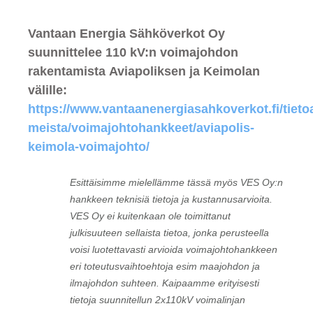
Vantaan Energia Sähköverkot Oy
suunnittelee 110 kV:n voimajohdon
rakentamista Aviapoliksen ja Keimolan
välille:
https://www.vantaanenergiasahkoverkot.fi/tieto
meista/voimajohtohankkeet/aviapolis-
keimola-voimajohto/
Esittäisimme mielellämme tässä myös VES Oy:n
hankkeen teknisiä tietoja ja kustannusarvioita.
VES Oy ei kuitenkaan ole toimittanut
julkisuuteen sellaista tietoa, jonka perusteella
voisi luotettavasti arvioida voimajohtohankkeen
eri toteutusvaihtoehtoja esim maajohdon ja
ilmajohdon suhteen. Kaipaamme erityisesti
tietoja suunnitellun 2x110kV voimalinjan