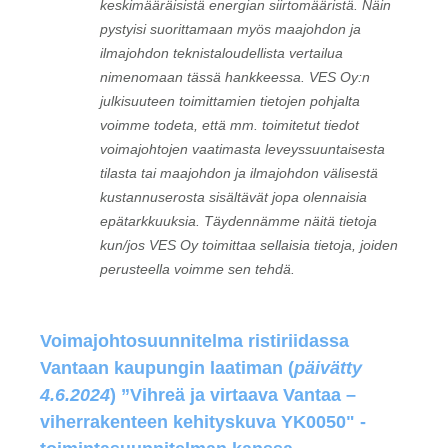
keskimääräisistä energian siirtomääristä. Näin
pystyisi suorittamaan myös maajohdon ja
ilmajohdon teknistaloudellista vertailua
nimenomaan tässä hankkeessa. VES Oy:n
julkisuuteen toimittamien tietojen pohjalta
voimme todeta, että mm. toimitetut tiedot
voimajohtojen vaatimasta leveyssuuntaisesta
tilasta tai maajohdon ja ilmajohdon välisestä
kustannuserosta sisältävät jopa olennaisia
epätarkkuuksia. Täydennämme näitä tietoja
kun/jos VES Oy toimittaa sellaisia tietoja, joiden
perusteella voimme sen tehdä.
Voimajohtosuunnitelma ristiriidassa
Vantaan kaupungin laatiman (
päivätty
4.6.2024
) ”Vihreä ja virtaava Vantaa –
viherrakenteen kehityskuva YK0050" -