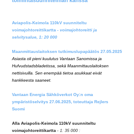
toimintasuunnitelman kanssa
Aviapolis-Keimola 110kV suunniteltu
voimajohtoreittikartta -
voimajohtoreitti ja
selvitysalue, 1: 20 000
Maanmittauslaitoksen tutkimuslupapäätös 27.05.2025
Asiasta oli
pieni kuulutus Vantaan Sanomissa ja
Hufvudstadsbladetissa, sekä Maanmittauslaitoksen
nettisivuilla. Sen enempää tietoa asukkaat eivät
hankkeesta saaneet.
Vantaan Energia Sähköverkot Oy:n oma
ympäristöselvitys 27.06.2025, toteuttaja Rejlers
Suomi
Alla Aviapolis-Keimola 110kV suunniteltu
voimajohtoreittikartta
-
1: 35 000 :