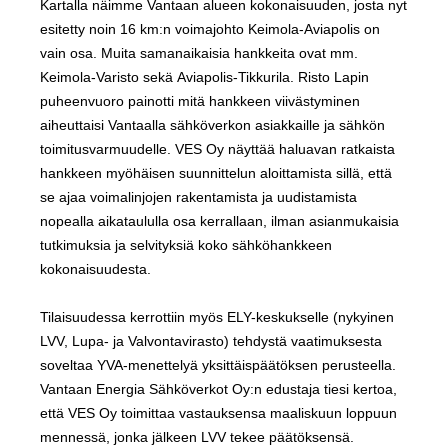
Kartalla näimme Vantaan alueen kokonaisuuden, josta nyt
esitetty noin 16 km:n voimajohto Keimola-Aviapolis on
vain osa. Muita samanaikaisia hankkeita ovat mm.
Keimola-Varisto sekä Aviapolis-Tikkurila. Risto Lapin
puheenvuoro painotti mitä hankkeen viivästyminen
aiheuttaisi Vantaalla sähköverkon asiakkaille ja sähkön
toimitusvarmuudelle. VES Oy näyttää haluavan ratkaista
hankkeen myöhäisen suunnittelun aloittamista sillä, että
se ajaa voimalinjojen rakentamista ja uudistamista
nopealla aikataululla osa kerrallaan, ilman asianmukaisia
tutkimuksia ja selvityksiä koko sähköhankkeen
kokonaisuudesta.
Tilaisuudessa kerrottiin myös ELY-keskukselle (nykyinen
LVV, Lupa- ja Valvontavirasto) tehdystä vaatimuksesta
soveltaa YVA-menettelyä yksittäispäätöksen perusteella.
Vantaan Energia Sähköverkot Oy:n edustaja tiesi kertoa,
että VES Oy toimittaa vastauksensa maaliskuun loppuun
mennessä, jonka jälkeen LVV tekee päätöksensä.