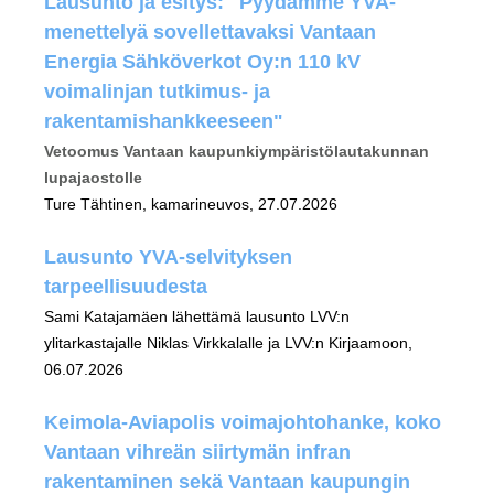
Lausunto ja esitys: "Pyydämme YVA-
menettelyä sovellettavaksi Vantaan
Energia Sähköverkot Oy:n 110 kV
voimalinjan tutkimus- ja
rakentamishankkeeseen"
Vetoomus Vantaan kaupunkiympäristölautakunnan
lupajaostolle
Ture Tähtinen, kamarineuvos, 27.07.2026
Lausunto YVA-selvityksen
tarpeellisuudesta
Sami Katajamäen lähettämä lausunto LVV:n
ylitarkastajalle Niklas Virkkalalle ja LVV:n Kirjaamoon,
06.07.2026
Keimola-Aviapolis voimajohtohanke, koko
Vantaan vihreän siirtymän infran
rakentaminen sekä Vantaan kaupungin