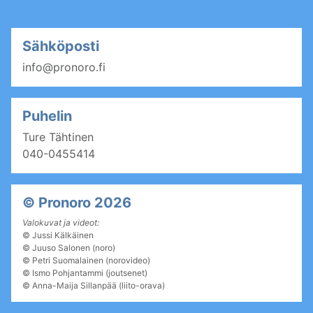
Sähköposti
info@pronoro.fi
Puhelin
Ture Tähtinen
040-0455414
© Pronoro 2026
Valokuvat ja videot:
©
Jussi Kälkäinen
©
Juuso Salonen (noro)
©
Petri Suomalainen (norovideo)
© Ismo Pohjantammi (joutsenet)
©
Anna-Maija Sillanpää (liito-orava)