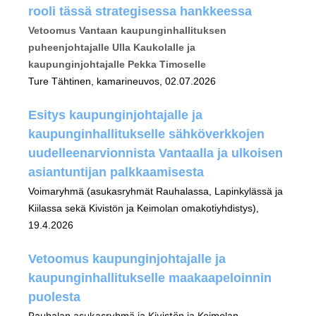
rooli tässä strategisessa hankkeessa
Vetoomus Vantaan kaupunginhallituksen
puheenjohtajalle Ulla Kaukolalle ja
kaupunginjohtajalle Pekka Timoselle
Ture Tähtinen, kamarineuvos, 02.07.2026
Esitys kaupunginjohtajalle ja
kaupunginhallitukselle sähköverkkojen
uudelleenarvionnista Vantaalla ja ulkoisen
asiantuntijan palkkaamisesta
Voimaryhmä (asukasryhmät Rauhalassa, Lapinkylässä ja
Kiilassa sekä Kivistön ja Keimolan omakotiyhdistys),
19.4.2026
Vetoomus kaupunginjohtajalle ja
kaupunginhallitukselle maakaapeloinnin
puolesta
Rauhalan asukasryhmä ja Kivistön ja Keimolan