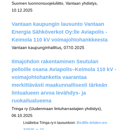
Suomen luonnonsuojeluliitto, Vantaan yhdistys,
10.12.2025
Vantaan kaupungin lausunto Vantaan
Energia Sähköverkot Oy:lle Aviapolis -
Keimola 110 kV voimajohtohankkeesta
Vantaan kaupunginhallitus, 07.10.2025
Ilmajohdon rakentaminen Seutulan
pelloille osana Aviapolis–Keimola 110 kV -
voimajohtohanketta vaarantaa
merkittävästi maakunnallisesti tärkeän
lintualueen arvoa levähdys- ja
ruokailualueena
Tringa ry (Uudenmaan lintuharrastajien yhdistys),
06.10.2025
Lisätietoa Tringa ry:n lausuntoon:
Birdlife-lehden nro
3/2025, s. 22