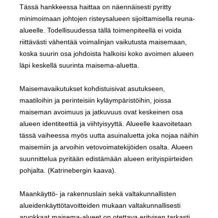
Tässä hankkeessa haittaa on näennäisesti pyritty
minimoimaan johtojen risteysalueen sijoittamisella reuna-
alueelle. Todellisuudessa tällä toimenpiteellä ei voida
riittävästi vähentää voimalinjan vaikutusta maisemaan,
koska suurin osa johdoista halkoisi koko avoimen alueen
läpi keskellä suurinta maisema-aluetta.
Maisemavaikutukset kohdistuisivat asutukseen,
maatiloihin ja perinteisiin kyläympäristöihin, joissa
maiseman avoimuus ja jatkuvuus ovat keskeinen osa
alueen identiteettiä ja viihtyisyyttä. Alueelle kaavoitetaan
tässä vaiheessa myös uutta asuinaluetta joka nojaa näihin
maisemiin ja arvoihin vetovoimatekijöiden osalta. Alueen
suunnittelua pyritään edistämään alueen erityispiirteiden
pohjalta. (Katrinebergin kaava).
Maankäyttö- ja rakennuslain sekä valtakunnallisten
alueidenkäyttötavoitteiden mukaan valtakunnallisesti
arvokkaat maisema-alueet on otettava erityisen tarkasti