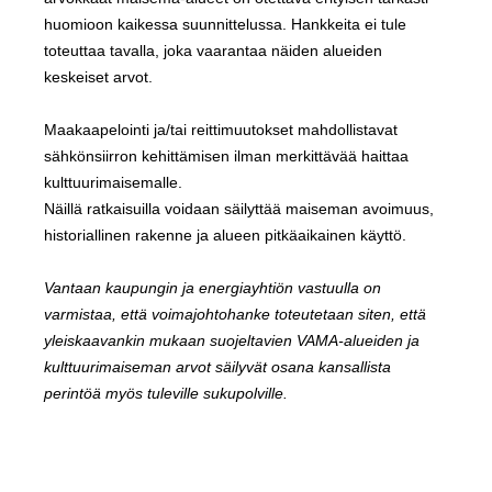
huomioon kaikessa suunnittelussa. Hankkeita ei tule
toteuttaa tavalla, joka vaarantaa näiden alueiden
keskeiset arvot.
Maakaapelointi ja/tai reittimuutokset mahdollistavat
sähkönsiirron kehittämisen ilman merkittävää haittaa
kulttuurimaisemalle.
Näillä ratkaisuilla voidaan säilyttää maiseman avoimuus,
historiallinen rakenne ja alueen pitkäaikainen käyttö.
Vantaan kaupungin ja energiayhtiön vastuulla on
varmistaa, että voimajohtohanke toteutetaan siten, että
yleiskaavankin mukaan suojeltavien VAMA-alueiden ja
kulttuurimaiseman arvot säilyvät osana kansallista
perintöä myös tuleville sukupolville.