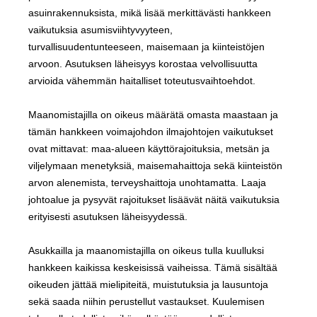
asuinrakennuksista, mikä lisää merkittävästi hankkeen
vaikutuksia asumisviihtyvyyteen,
turvallisuudentunteeseen, maisemaan ja kiinteistöjen
arvoon. Asutuksen läheisyys korostaa velvollisuutta
arvioida vähemmän haitalliset toteutusvaihtoehdot.
Maanomistajilla on oikeus määrätä omasta maastaan ja
tämän hankkeen voimajohdon ilmajohtojen vaikutukset
ovat mittavat: maa-alueen käyttörajoituksia, metsän ja
viljelymaan menetyksiä, maisemahaittoja sekä kiinteistön
arvon alenemista, terveyshaittoja unohtamatta. Laaja
johtoalue ja pysyvät rajoitukset lisäävät näitä vaikutuksia
erityisesti asutuksen läheisyydessä.
Asukkailla ja maanomistajilla on oikeus tulla kuulluksi
hankkeen kaikissa keskeisissä vaiheissa. Tämä sisältää
oikeuden jättää mielipiteitä, muistutuksia ja lausuntoja
sekä saada niihin perustellut vastaukset. Kuulemisen