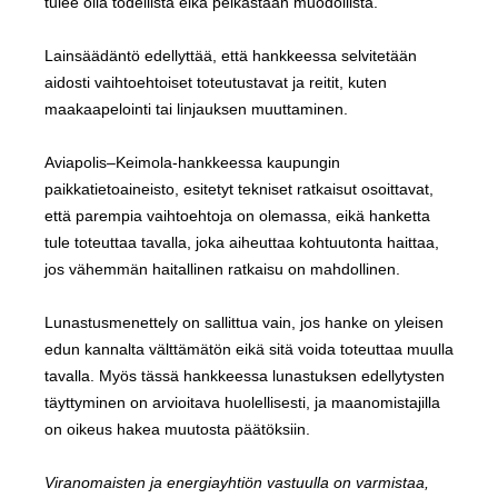
tulee olla todellista eikä pelkästään muodollista.
Lainsäädäntö edellyttää, että hankkeessa selvitetään
aidosti vaihtoehtoiset toteutustavat ja reitit, kuten
maakaapelointi tai linjauksen muuttaminen.
Aviapolis–Keimola-hankkeessa kaupungin
paikkatietoaineisto, esitetyt tekniset ratkaisut osoittavat,
että parempia vaihtoehtoja on olemassa, eikä hanketta
tule toteuttaa tavalla, joka aiheuttaa kohtuutonta haittaa,
jos vähemmän haitallinen ratkaisu on mahdollinen.
Lunastusmenettely on sallittua vain, jos hanke on yleisen
edun kannalta välttämätön eikä sitä voida toteuttaa muulla
tavalla. Myös tässä hankkeessa lunastuksen edellytysten
täyttyminen on arvioitava huolellisesti, ja maanomistajilla
on oikeus hakea muutosta päätöksiin.
Viranomaisten ja energiayhtiön vastuulla on varmistaa,