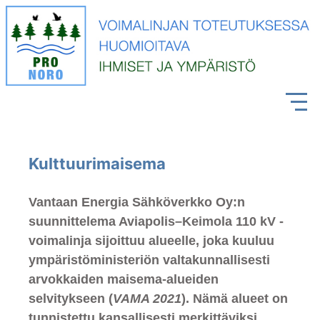
Kulttuurimaisema
Vantaan Energia Sähköverkko Oy:n
suunnittelema Aviapolis–Keimola 110 kV -
voimalinja sijoittuu alueelle, joka kuuluu
ympäristöministeriön valtakunnallisesti
arvokkaiden maisema-alueiden
selvitykseen (
VAMA 2021
). Nämä alueet on
tunnistettu kansallisesti merkittäviksi