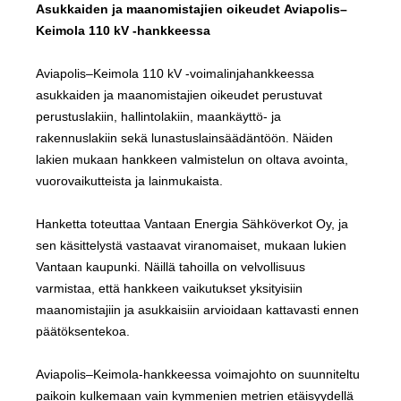
Asukkaiden ja maanomistajien oikeudet Aviapolis–
Keimola 110 kV -hankkeessa
Aviapolis–Keimola 110 kV -voimalinjahankkeessa
asukkaiden ja maanomistajien oikeudet perustuvat
perustuslakiin, hallintolakiin, maankäyttö- ja
rakennuslakiin sekä lunastuslainsäädäntöön. Näiden
lakien mukaan hankkeen valmistelun on oltava avointa,
vuorovaikutteista ja lainmukaista.
Hanketta toteuttaa Vantaan Energia Sähköverkot Oy, ja
sen käsittelystä vastaavat viranomaiset, mukaan lukien
Vantaan kaupunki. Näillä tahoilla on velvollisuus
varmistaa, että hankkeen vaikutukset yksityisiin
maanomistajiin ja asukkaisiin arvioidaan kattavasti ennen
päätöksentekoa.
Aviapolis–Keimola-hankkeessa voimajohto on suunniteltu
paikoin kulkemaan vain kymmenien metrien etäisyydellä