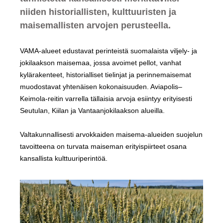
niiden historiallisten, kulttuuristen ja
maisemallisten arvojen perusteella.
VAMA-alueet edustavat perinteistä suomalaista viljely- ja
jokilaakson maisemaa, jossa avoimet pellot, vanhat
kylärakenteet, historialliset tielinjat ja perinnemaisemat
muodostavat yhtenäisen kokonaisuuden. Aviapolis–
Keimola-reitin varrella tällaisia arvoja esiintyy erityisesti
Seutulan, Kiilan ja Vantaanjokilaakson alueilla.
Valtakunnallisesti arvokkaiden maisema-alueiden suojelun
tavoitteena on turvata maiseman erityispiirteet osana
kansallista kulttuuriperintöä.