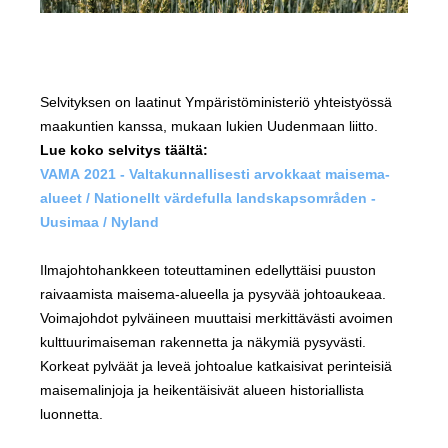
Selvityksen on laatinut Ympäristöministeriö yhteistyössä
maakuntien kanssa, mukaan lukien Uudenmaan liitto.
Lue koko selvitys täältä:
VAMA 2021 - Valtakunnallisesti arvokkaat maisema-
alueet / Nationellt värdefulla landskapsområden -
Uusimaa / Nyland
Ilmajohtohankkeen toteuttaminen edellyttäisi puuston
raivaamista maisema-alueella ja pysyvää johtoaukeaa.
Voimajohdot pylväineen muuttaisi merkittävästi avoimen
kulttuurimaiseman rakennetta ja näkymiä pysyvästi.
Korkeat pylväät ja leveä johtoalue katkaisivat perinteisiä
maisemalinjoja ja heikentäisivät alueen historiallista
luonnetta.