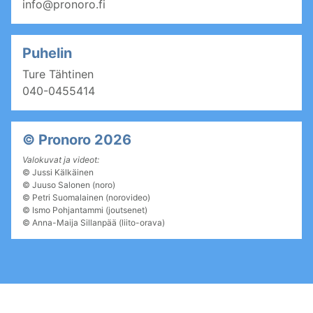
info@pronoro.fi
Puhelin
Ture Tähtinen
040-0455414
© Pronoro 2026
Valokuvat ja videot:
©
Jussi Kälkäinen
©
Juuso Salonen (noro)
©
Petri Suomalainen (norovideo)
© Ismo Pohjantammi (joutsenet)
©
Anna-Maija Sillanpää (liito-orava)