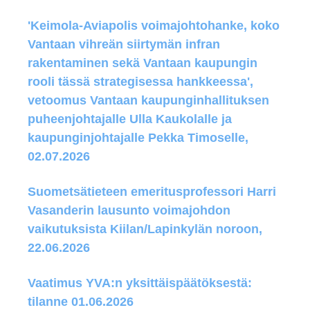
'Keimola-Aviapolis voimajohtohanke, koko
Vantaan vihreän siirtymän infran
rakentaminen sekä Vantaan kaupungin
rooli tässä strategisessa hankkeessa',
vetoomus Vantaan kaupunginhallituksen
puheenjohtajalle Ulla Kaukolalle ja
kaupunginjohtajalle Pekka Timoselle,
02.07.2026
Suometsätieteen emeritusprofessori Harri
Vasanderin lausunto voimajohdon
vaikutuksista Kiilan/Lapinkylän noroon,
22.06.2026
Vaatimus YVA:n yksittäispäätöksestä:
tilanne 01.06.2026